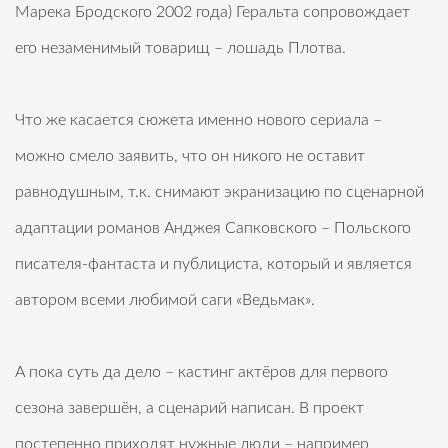
Марека Бродского 2002 года) Геральта сопровождает
его незаменимый товарищ – лошадь Плотва.
Что же касается сюжета именно нового сериала –
можно смело заявить, что он никого не оставит
равнодушным, т.к. снимают экранизацию по сценарной
адаптации романов Анджея Сапковского – Польского
писателя-фантаста и публициста, который и является
автором всеми любимой саги «Ведьмак».
А пока суть да дело – кастинг актёров для первого
сезона завершён, а сценарий написан. В проект
постепенно приходят нужные люди – например