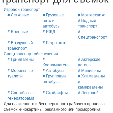
Игровой транспорт
# Легковые
# Грузовые
# Мототехника
авто и
# Водный
автобусы
транспорт
# Военные
# РЖД
#
Спецтранспорт
# Воздушный
# Ретро авто
транспорт
Спецтранспорт обеспечения
# Гримвагены
#
# Актерские
Костюмвагены
вагоны
# Мобильные
# Автобусы
# Минивэны
туалеты
# Групповые
# Хламвагены
автобусы
и
камервагены
# Светобазы с
# Скайлифты
# Легковой
генераторами
Для слаженного и беспрерывного рабочего процесса
съемок кинокартины, рекламного или проморолика