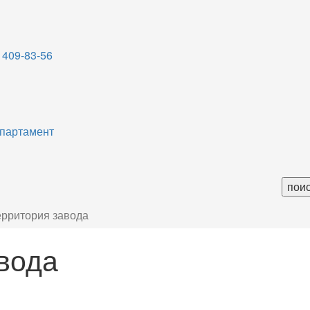
 409-83-56
партамент
рритория завода
вода