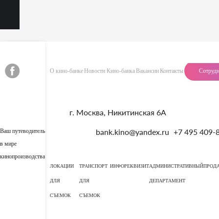
О кино-банке
Новости Кино-банка
Вакансии
Контакты
Сотрудн
г. Москва, Никитинская 6А
0
bank.kino@yandex.ru
+7 495 409-
Ваш путеводитель
в мире
Главная
Москва
Загородные дома
кинопроизводства
Современные
Современный двухэтажный дом
ЛОКАЦИИ
ТРАНСПОРТ
ИНФО
РЕКВИЗИТ
АДМИНИСТРАТИВНЫЙ
ПРОД
ДЛЯ
ДЛЯ
ДЕПАРТАМЕНТ
Современный двухэтажный дом
СЪЕМОК
СЪЕМОК
(# 6908)